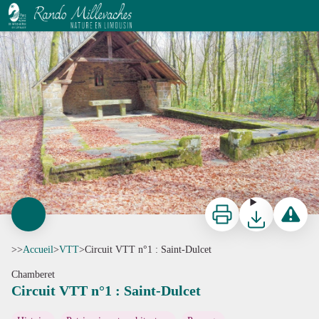
Circuit VTT n°1 : Saint-Dulcet
Chapelle Saint-Dulcet - Mairie Chamberet
Imprimer
Télécharger
Signaler 
>>
Accueil
>
VTT
>
Circuit VTT n°1 : Saint-Dulcet
Chamberet
Circuit VTT n°1 : Saint-Dulcet