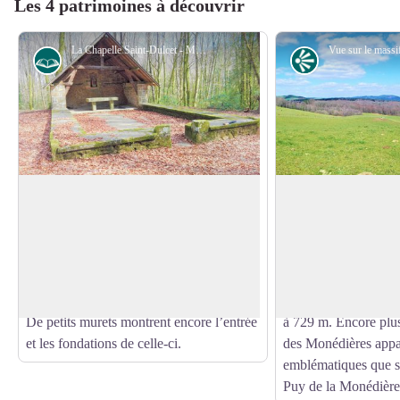
Les 4 patrimoines à découvrir
La Chapelle Saint-Dulcet - Mairie Chamberet
Histoire
Point de vue
Chapelle Saint-Dulcet
Point de vue sur l
La Chapelle Saint-Dulcet est un édifice
Le point de vue des T
religieux de confession catholique bâti
apparaitre les monts
Voir l'image en plein écran
sur la commune de Chamberet. La
nord en direction d’
chapelle fut détruite mais il y reste une
le village du Mazaufr
statuette en plein air protégée par un toit.
porte d’entrée au M
De petits murets montrent encore l’entrée
à 729 m. Encore plus
et les fondations de celle-ci.
des Monédières appa
emblématiques que s
Puy de la Monédière