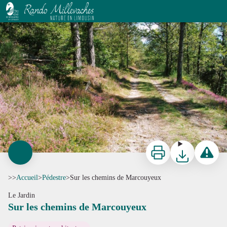
Sur les chemins de Marcouyeux
Sur les chemins de Marcouyeux - D.Agnoux - CC VEM
Imprimer
Télécharger
Signaler 
>>
Accueil
>
Pédestre
>
Sur les chemins de Marcouyeux
Le Jardin
Sur les chemins de Marcouyeux