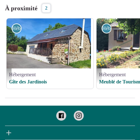
À proximité
2
Hébergement
Hébergement
Hébergement
Hébergement
Gîte des Jardinois_1 - GDF 19
Meublé de Tourisme LEBO
Gîte des Jardinois
Meublé de Touri