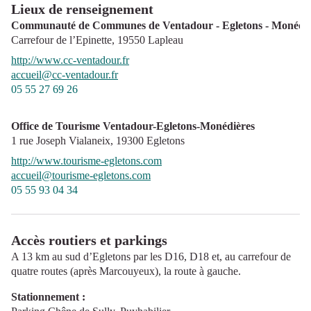
Lieux de renseignement
Communauté de Communes de Ventadour - Egletons - Monédiè
Carrefour de l’Epinette,
19550
Lapleau
http://www.cc-ventadour.fr
accueil@cc-ventadour.fr
05 55 27 69 26
Office de Tourisme Ventadour-Egletons-Monédières
1 rue Joseph Vialaneix,
19300
Egletons
http://www.tourisme-egletons.com
accueil@tourisme-egletons.com
05 55 93 04 34
Accès routiers et parkings
A 13 km au sud d’Egletons par les D16, D18 et, au carrefour de
quatre routes (après Marcouyeux), la route à gauche.
Stationnement :