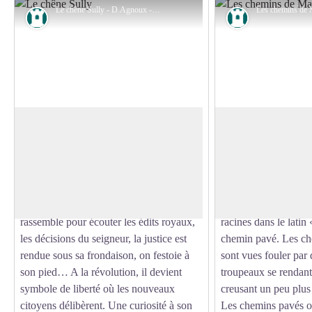
Le chêne Sully - D.Agnoux - CC VEM
Patrimoine
Patrimoine
Le chêne Sully
Les chemins
Vers 1600, Sully, ami et surintendant de
Les chemins ruraux, 
Henri IV ordonne de planter un arbre
la commune ont souv
Voir l'image en plein écran
dans chaque village de France. L’arbre
histoire, qui peuvent
devient un repère communautaire où l’on
antique. Certaine 
se
l’Estrade à côté de P
rassemble pour écouter les édits royaux,
racines dans le latin 
les décisions du seigneur, la justice est
chemin pavé. Les ch
rendue sous sa frondaison, on festoie à
sont vues fouler pa
son pied… A la révolution, il devient
troupeaux se rendant
symbole de liberté où les nouveaux
creusant un peu plus
citoyens délibèrent. Une curiosité à son
Les chemins pavés ont