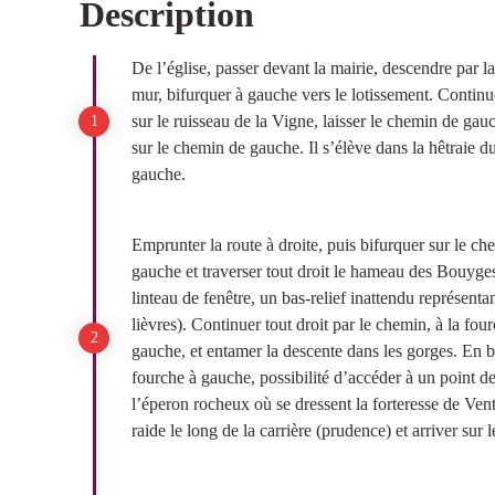
Description
Voir l'image en plein écran
De l’église, passer devant la mairie, descendre par l
mur, bifurquer à gauche vers le lotissement. Continu
sur le ruisseau de la Vigne, laisser le chemin de ga
sur le chemin de gauche. Il s’élève dans la hêtraie d
gauche.
Emprunter la route à droite, puis bifurquer sur le ch
gauche et traverser tout droit le hameau des Bouyge
linteau de fenêtre, un bas-relief inattendu représenta
lièvres). Continuer tout droit par le chemin, à la fou
gauche, et entamer la descente dans les gorges. En 
fourche à gauche, possibilité d’accéder à un point de 
l’éperon rocheux où se dressent la forteresse de Vent
raide le long de la carrière (prudence) et arriver su