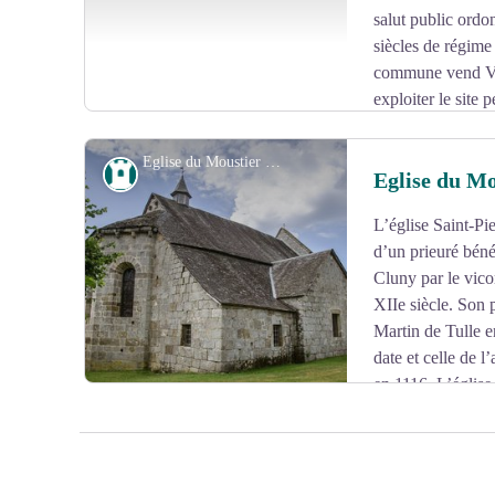
salut public ordon
siècles de régime 
commune vend Ve
exploiter le site 
moellons, linteaux, chapiteaux… vont être réemployés
les villages et villes alentours.
Eglise du Moustier Ventadour - D.Agnoux - CC VEM
Patrimoine
Eglise du Mo
L’église Saint-Pi
Voir l'image en plein écran
d’un prieuré béné
Cluny par le vic
XIIe siècle. Son p
Martin de Tulle e
date et celle de l
en 1116. L’église
1494, reçut un clocher-porche vers 1585 à l’époque de