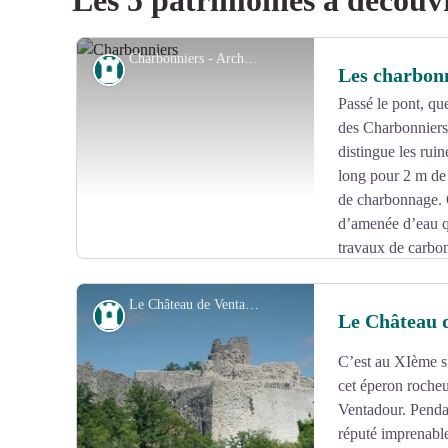
Les 5 patrimoines à découv
Charbonniers - Archives Départementales de la Corrèze
Patrimoine
Les charbon
Passé le pont, qu
des Charbonniers
distingue les rui
long pour 2 m de 
de charbonnage. O
d’amenée d’eau qui
travaux de carbon
braises lors de la récolte du Charbon de bois et de sa
Le Château de Ventadour - D.Agnoux - CC VEM
Patrimoine
Le Château 
C’est au XIème si
Voir l'image en plein écran
cet éperon rocheu
Ventadour. Pendan
réputé imprenable