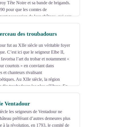
froy Tête Noire et sa bande de brigands.
1390 pour que les comtes de
ent possession de leur château, qui sera
s à l’austère beauté, surplombant des
erceau des troubadours
our fut au XIIe siècle un véritable foyer
tique. C’est ici que le seigneur Elbe II,
 favorisa l’art du trobar et notamment «
our courtois » en conviant dans
s et chanteurs rivalisant
oétiques. Au XIIe siècle, la région
 dix troubadours les plus célèbres. En
 d’aimer, dont Ventadour est devenu le
de Ventadour
ècle les seigneurs de Ventadour ne
château préférant d’autres demeures plus
e à la révolution, en 1793, le comité de