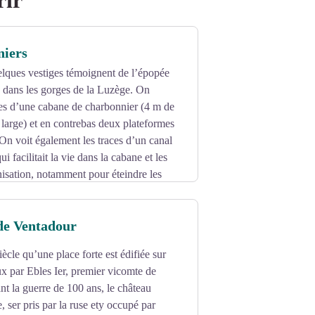
rir
niers
elques vestiges témoignent de l’épopée
 dans les gorges de la Luzège. On
nes d’une cabane de charbonnier (4 m de
large) et en contrebas deux plateformes
n voit également les traces d’un canal
 facilitait la vie dans la cabane et les
isation, notamment pour éteindre les
 mise en sac. (Romain Rouaud 2013)
de Ventadour
ècle qu’une place forte est édifiée sur
x par Ebles Ier, premier vicomte de
t la guerre de 100 ans, le château
, ser pris par la ruse ety occupé par