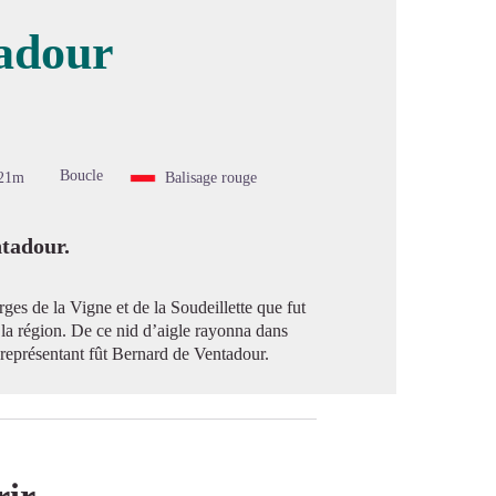
adour
image en plein écran
Boucle
21m
Balisage rouge
ntadour.
ges de la Vigne et de la Soudeillette que fut
 la région. De ce nid d’aigle rayonna dans
 représentant fût Bernard de Ventadour.