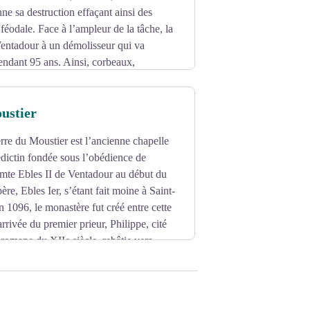
ne sa destruction effaçant ainsi des
féodale. Face à l’ampleur de la tâche, la
ntadour à un démolisseur qui va
pendant 95 ans. Ainsi, corbeaux,
 dans bon nombre de construction dans
ustier
erre du Moustier est l’ancienne chapelle
dictin fondée sous l’obédience de
omte Ebles II de Ventadour au début du
ère, Ebles Ier, s’étant fait moine à Saint-
n 1096, le monastère fut créé entre cette
’arrivée du premier prieur, Philippe, cité
 romane du XIIe siècle, rebâtie vers
 Gilbert de Lévis de Ventadour.