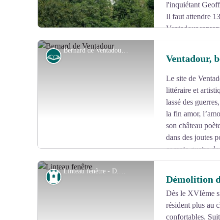
l'inquiétant Geof
Il faut attendre 
Ventadour reprenn
saccagé et dépecé à la Révolution. Subsistent des ruine
Bernard de Ventadour - Office de tourisme VEM
ravins encaissés à 500 m d’altitude.
Histoire
Ventadour, b
Le site de Ventad
Voir l'image en plein écran
littéraire et artis
lassé des guerres,
la fin amor, l’am
son château poète
dans des joutes p
compte quatre des
moins d’un siècle, toute l’Europe adopte ce nouvel art
Linteau fenêtre - D.Agnoux - CC VEM
pôle central.
Patrimoine
Démolition 
Dès le XVIème si
résident plus au 
Voir l'image en plein écran
confortables. Suit