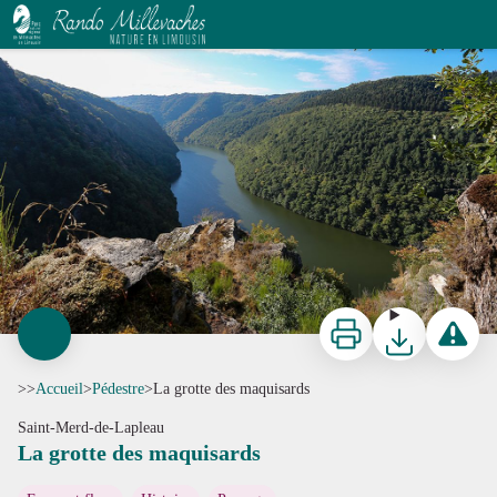
La grotte des maquisards
La grotte des maquisards - D.Agnoux - Office de tourisme VEM
Imprimer
Télécharger
Signaler 
>>
Accueil
>
Pédestre
>
La grotte des maquisards
Saint-Merd-de-Lapleau
La grotte des maquisards