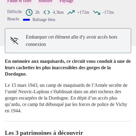
Faune et flore
Histoire
Paysage
Voir l'image en plein écran
Difficile
2h
4,3km
+172m
-172m
Boucle
Balisage bleu
Embarquer cet élément afin d'y avoir accès hors
connexion
En mémoire aux maquisards, ce circuit vous conduit à une de
leurs cachettes les plus inaccessibles des gorges de la
Dordogne.
Le 15 mars 1943, un camp de maquisards de l’Armée secrète de
l’unité Neuvic-Lapleau s’établissait dans un abri rocheux des
gorges escarpées de la Dordogne. En dépit d’un accès plus
qu’ardu, ce camp fut débusqué par les forces de police de Vichy
en 1944.
Les 3 patrimoines à découvrir