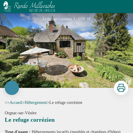
Le refuge corrézien
Le Refuge Corrézien_1 - GDF 19
Imprimer
>>
Accueil
>
Hébergement
>
Le refuge corrézien
Orgnac-sur-Vézère
Le refuge corrézien
Voir l'image en plein écran
Type d'usage :
Hébergements locatifs (meublés et chambres d'hôtes)