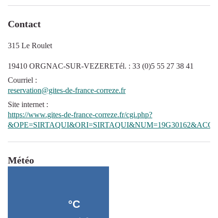
Contact
315 Le Roulet
19410 ORGNAC-SUR-VEZERETél. : 33 (0)5 55 27 38 41
Courriel
:
reservation@gites-de-france-correze.fr
Site internet
:
https://www.gites-de-france-correze.fr/cgi.php?
&OPE=SIRTAQUI&ORI=SIRTAQUI&NUM=19G30162&ACC=G
Météo