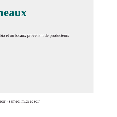
meaux
image en plein écran
s bio et ou locaux provenant de producteurs
soir - samedi midi et soir.