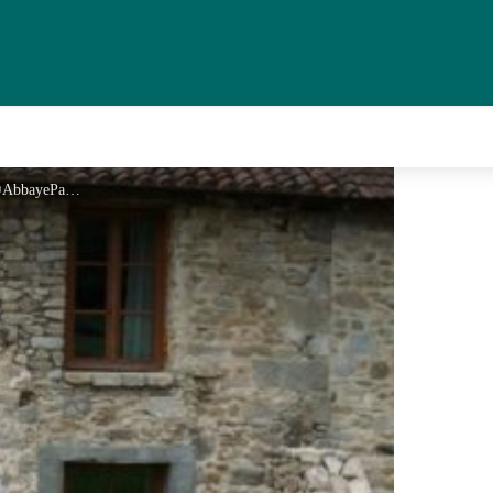
Gite l'Abbés côté terrasse - ©AbbayePalais