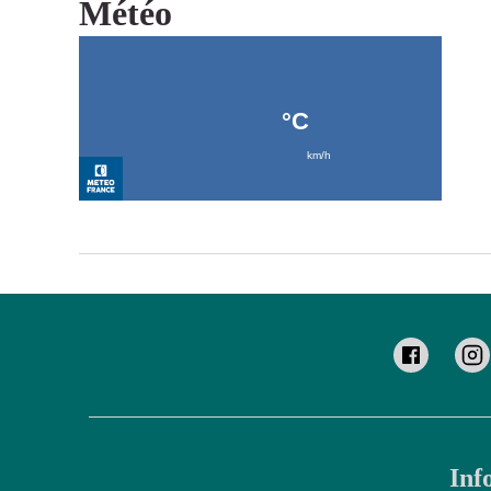
Météo
Inf