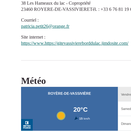
38 Les Hameaux du lac - Copropriété
23460 ROYERE-DE-VASSIVIERETél. : +33 6 76 81 19 
Courriel
:
patricia.petit26@orange.fr
Site internet
:
https://www.https://gitevassiviereborddulac.jimdosite.com/
Météo