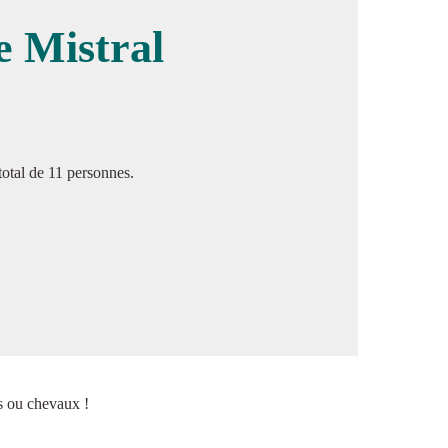
e Mistral
image en plein écran
total de 11 personnes.
os ou chevaux !