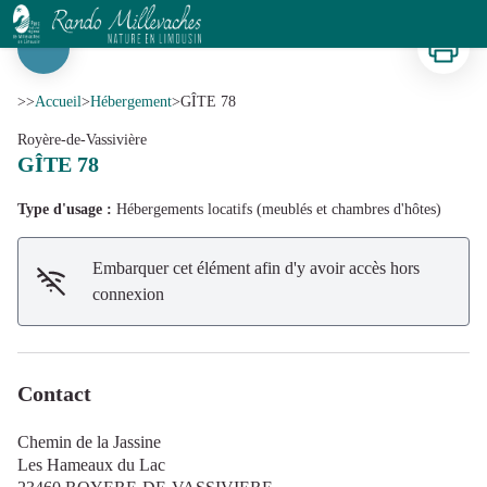
GÎTE 78
Imprimer
Voir l'image en plein écran
>>
Accueil
>
Hébergement
>
GÎTE 78
Royère-de-Vassivière
GÎTE 78
Type d'usage :
Hébergements locatifs (meublés et chambres d'hôtes)
Embarquer cet élément afin d'y avoir accès hors
connexion
Contact
Chemin de la Jassine
Les Hameaux du Lac