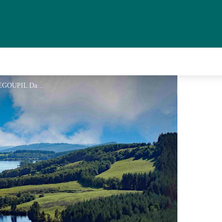
Aérienne_Lac_Vassiviere - ©LEGOUPIL David