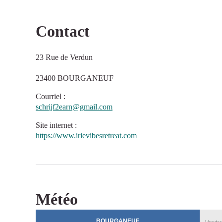
Contact
23 Rue de Verdun
23400 BOURGANEUF
Courriel
:
schrijf2earn@gmail.com
Site internet
:
https://www.irievibesretreat.com
Météo