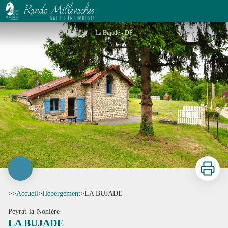
LA BUJADE
La Bujade - DP
Imprimer
>>
Accueil
>
Hébergement
>
LA BUJADE
Peyrat-la-Nonière
LA BUJADE