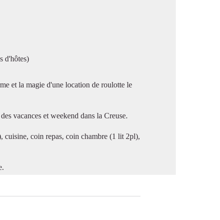
E
image en plein écran
s d'hôtes)
e et la magie d'une location de roulotte le
sir des vacances et weekend dans la Creuse.
 cuisine, coin repas, coin chambre (1 lit 2pl),
e.