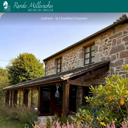
La Lézardière Creusoise
extérieur - la Lézardière Creusoise