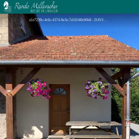
Gite Le Cèdre
a1e7239c-4c0c-4374-8e3e-7d18340e96b8 - DAVID FAURE