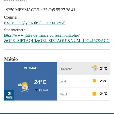
19250 MEYMACTél. : 33 (0)5 55 27 38 41
Courriel
:
reservation@gites-de-france-correze.fr
Site internet
:
https://www.gites-de-france-correze.fr/cgi.php?
&OPE=SIRTAQUI&ORI=SIRTAQUI&NUM=19G4157&ACC=G
Météo