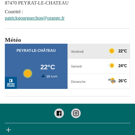
87470 PEYRAT-LE-CHATEAU
Courriel
:
patrickgourguechon@orange.fr
Météo