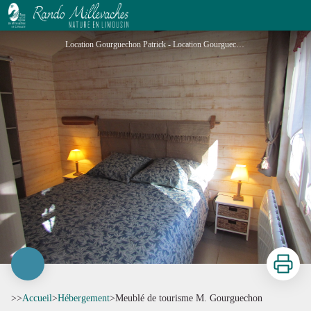
Meublé de tourisme M. Gourguechon
Location Gourguechon Patrick - Location Gourguechon Patrick
Imprimer
>>
Accueil
>
Hébergement
>
Meublé de tourisme M. Gourguechon