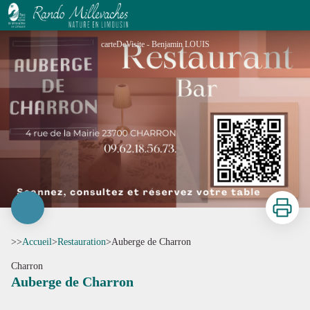
Auberge de Charron
carteDeVisite - Benjamin LOUIS
Imprimer
>>
Accueil
>
Restauration
>
Auberge de Charron
Charron
Auberge de Charron
Voir l'image en plein écran