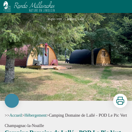
Camping Domaine de Lallé - POD Le Pic Vert
le-pic-vert - Canping Lallé
Imprimer
>>
Accueil
>
Hébergement
>
Camping Domaine de Lallé - POD Le Pic Vert
Champagnac-la-Noaille