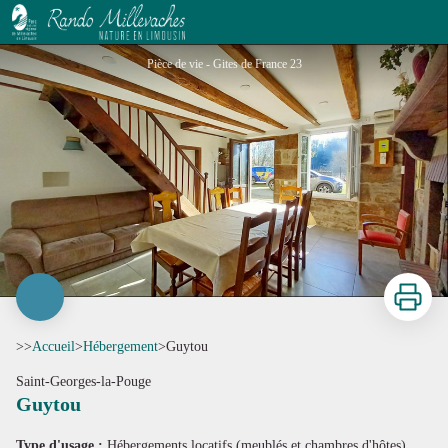
Guytou
Pièce de vie - Gites de France 23
Imprimer
>>
Accueil
>
Hébergement
>
Guytou
Saint-Georges-la-Pouge
Guytou
Voir l'image en plein écran
Type d'usage :
Hébergements locatifs (meublés et chambres d'hôtes)