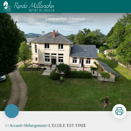
L'ECOLE EST FINIE
L'école est finie - Chaminade
Imprimer
>>
Accueil
>
Hébergement
>
L'ECOLE EST FINIE