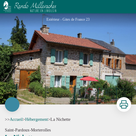
La Nichette
Extérieur - Gites de France 23
Imprimer
>>
Accueil
>
Hébergement
>
La Nichette
Saint-Pardoux-Morterolles