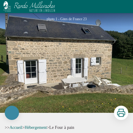
Le Four à pain
photo 1 - Gites de France 23
Imprimer
>>
Accueil
>
Hébergement
>
Le Four à pain