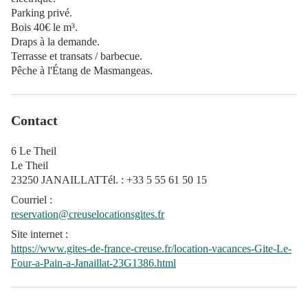
Parking privé.
Bois 40€ le m³.
Draps à la demande.
Terrasse et transats / barbecue.
Pêche à l'Étang de Masmangeas.
Contact
6 Le Theil
Le Theil
23250 JANAILLATTél. : +33 5 55 61 50 15
Courriel
:
reservation@creuselocationsgites.fr
Site internet
:
https://www.gites-de-france-creuse.fr/location-vacances-Gite-Le-
Four-a-Pain-a-Janaillat-23G1386.html