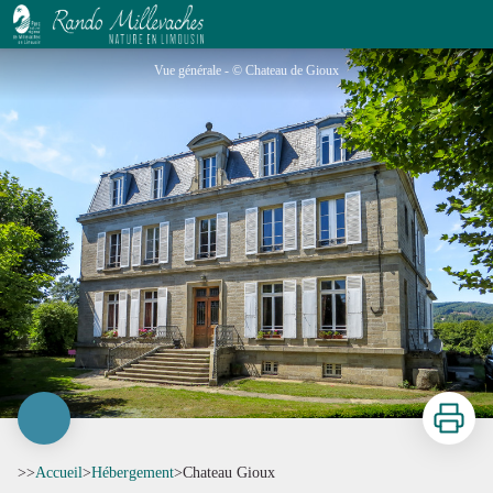
Chateau Gioux
Vue générale - © Chateau de Gioux
Imprimer
>>
Accueil
>
Hébergement
>
Chateau Gioux