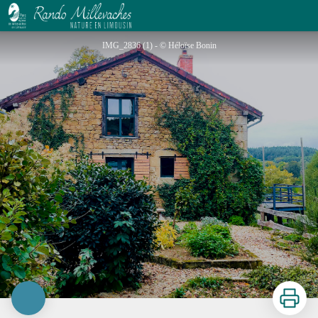
Le Mas des Sens
IMG_2836 (1) - © Héloïse Bonin
Imprimer