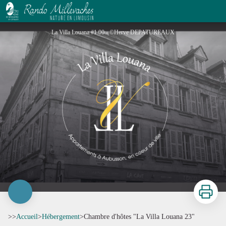
Chambre d'hôtes "La Villa Louana 23"
La Villa Louana #1 00 - ©Herve DEPATUREAUX
Imprimer
>>
Accueil
>
Hébergement
>
Chambre d'hôtes "La Villa Louana 23"