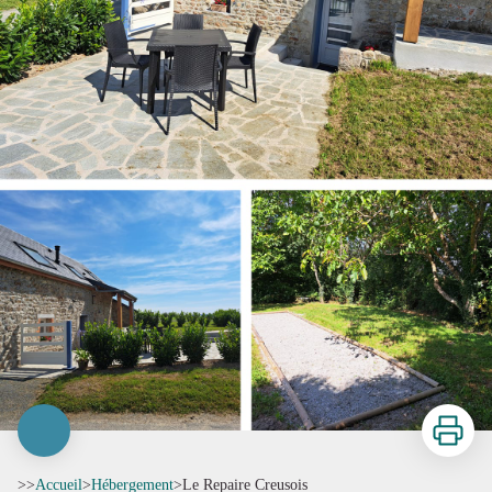
Imprimer
>>
Accueil
>
Hébergement
>
Le Repaire Creusois