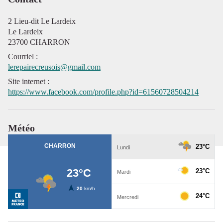
2 Lieu-dit Le Lardeix
Le Lardeix
23700 CHARRON
Courriel
:
lerepairecreusois@gmail.com
Site internet
:
https://www.facebook.com/profile.php?id=61560728504214
Météo