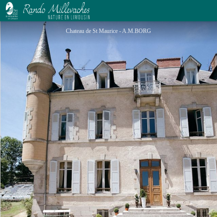
Le Château de St Maurice-près-Crocq : Le Grand clos
Chateau de St Maurice - A.M.BORG