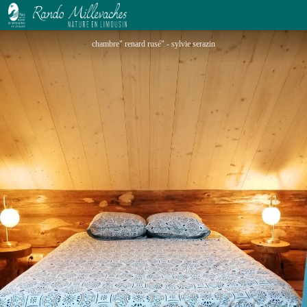
LA MAISON DES ECUREUILS
chambre" renard rusé" - sylvie serazin