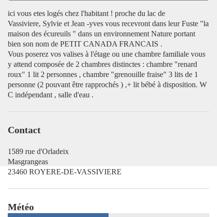
ici vous etes logés chez l'habitant ! proche du lac de
Vassiviere, Sylvie et Jean -yves vous recevront dans leur Fuste "la
Voir l'image en plein écran
maison des écureuils " dans un environnement Nature portant
bien son nom de PETIT CANADA FRANCAIS .
Vous poserez vos valises à l'étage ou une chambre familiale vous
y attend composée de 2 chambres distinctes : chambre "renard
roux" 1 lit 2 personnes , chambre "grenouille fraise" 3 lits de 1
personne (2 pouvant être rapprochés ) ,+ lit bébé à disposition. W
C indépendant , salle d'eau .
Contact
1589 rue d'Orladeix
Masgrangeas
23460 ROYERE-DE-VASSIVIERE
Météo