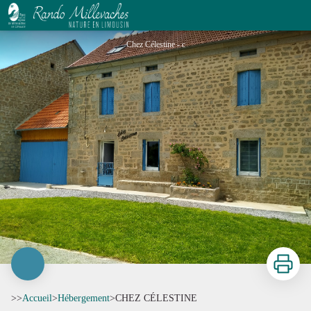
CHEZ CÉLESTINE
Chez Célestine - c
Imprimer
>>
Accueil
>
Hébergement
>
CHEZ CÉLESTINE