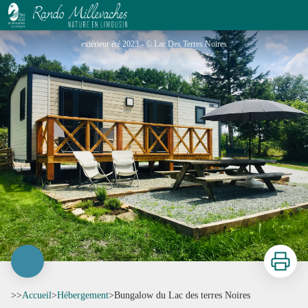
Bungalow du Lac des terres Noires
extérieur été 2023 - © Lac Des Terres Noires
Imprimer
>>
Accueil
>
Hébergement
>
Bungalow du Lac des terres Noires