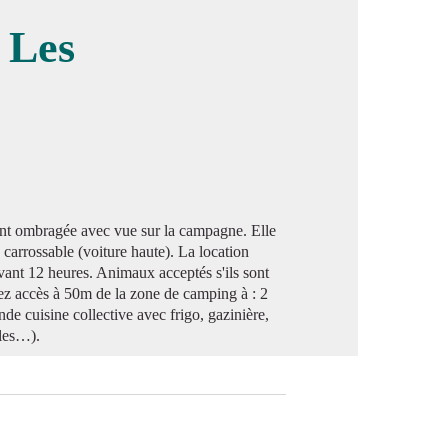
 Les
image en plein écran
ement ombragée avec vue sur la campagne. Elle
 carrossable (voiture haute). La location
avant 12 heures. Animaux acceptés s'ils sont
vez accès à 50m de la zone de camping à : 2
e cuisine collective avec frigo, gazinière,
oles…).