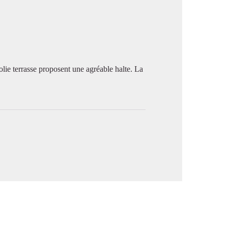
image en plein écran
jolie terrasse proposent une agréable halte. La