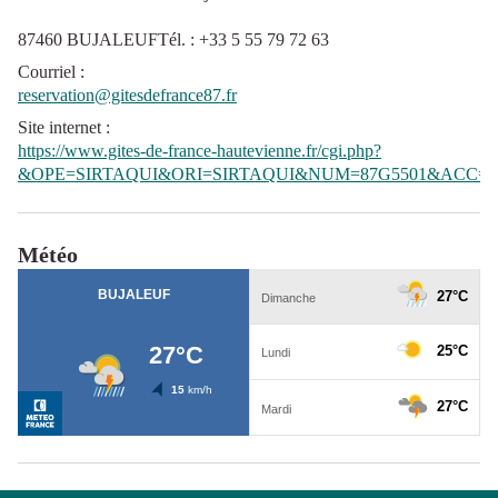
87460 BUJALEUFTél. : +33 5 55 79 72 63
Courriel
:
reservation@gitesdefrance87.fr
Site internet
:
https://www.gites-de-france-hautevienne.fr/cgi.php?
&OPE=SIRTAQUI&ORI=SIRTAQUI&NUM=87G5501&ACC=G
Météo