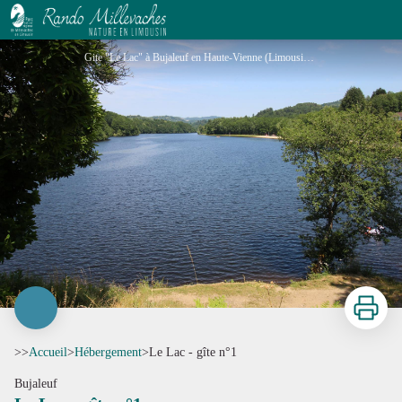
Le Lac - gîte n°1
Gite "Le Lac" à Bujaleuf en Haute-Vienne (Limousin en Nouvelle Aquitaine)_1 - Gîtes de France® Haute-Vienne
Imprimer
>>
Accueil
>
Hébergement
>
Le Lac - gîte n°1
Bujaleuf