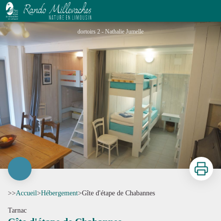
Gîte d'étape de Chabannes
dortoirs 2 - Nathalie Jumelle
Imprimer
>>
Accueil
>
Hébergement
>
Gîte d'étape de Chabannes
Tarnac