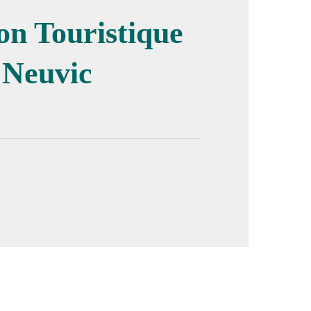
on Touristique
 Neuvic
image en plein écran