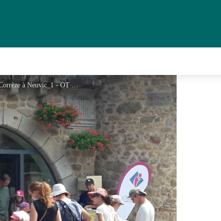
Bureau d'Information Touristique de Haute Corrèze à Neuvic_1 - OT HC