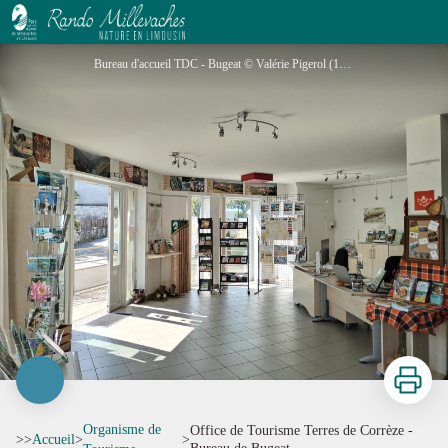
Office de Tourisme Terres de Corrèze - Bureau de Bugeat
Bureau d'accueil TDC - Bugeat © Valérie Pigerol (1) - V Pigerol
Imprimer
Organisme de
Office de Tourisme Terres de Corrèze -
>>
Accueil
>
>