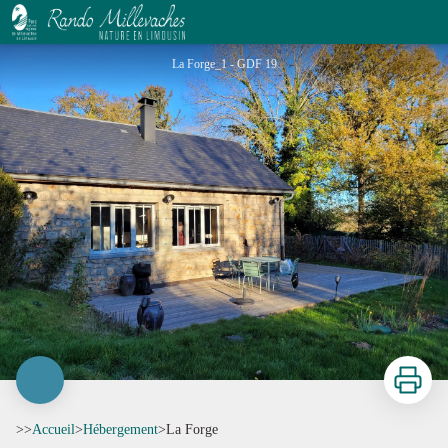
La Forge
La Forge_1 - GDF 19
Imprimer
>>
Accueil
>
Hébergement
>
La Forge