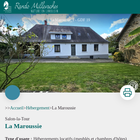
La Maroussie
La Maroussie_1 - GDF 19
Imprimer
>>
Accueil
>
Hébergement
>
La Maroussie
Salon-la-Tour
La Maroussie
Voir l'image en plein écran
Type d'usage :
Hébergements locatifs (meublés et chambres d'hôtes)