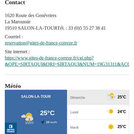
Contact
1620 Route des Genévriers
La Maroussie
19510 SALON-LA-TOURTél. : 33 (0)5 55 27 38 41
Courriel
:
reservation@gites-de-france-correze.fr
Site internet
:
https://www.gites-de-france-correze.fr/cgi.php?
&OPE=SIRTAQUI&ORI=SIRTAQUI&NUM=19G31311&ACC=G
Météo