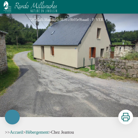
Chez Jeantou
72f7e8a3-38ae-4cc0-9839-c9b95e9baaa0 - P. VERGNE
Imprimer
>>
Accueil
>
Hébergement
>
Chez Jeantou