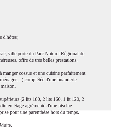
image en plein écran
s d'hôtes)
ac, ville porte du Parc Naturel Régional de
reuses, offre de très belles prestations.
 à manger cossue et une cuisine parfaitement
ctroménager…) complétée d'une buanderie
a maison.
périeurs (2 lits 180, 2 lits 160, 1 lit 120, 2
ardin en étage agrémenté d'une piscine
 prise pour une parenthèse hors du temps.
éduite.