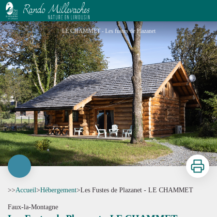
Les Fustes de Plazanet - LE CHAMMET
LE CHAMMET - Les fustes de Plazanet
Imprimer
>>
Accueil
>
Hébergement
>
Les Fustes de Plazanet - LE CHAMMET
Faux-la-Montagne