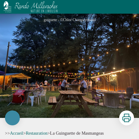
La Guinguette de Masmangeas
guiguette - ©Chloé Champeytinaud
Imprimer
>>
Accueil
>
Restauration
>
La Guinguette de Masmangeas