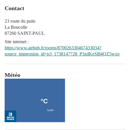
Contact
23 route du puits
La Boucolle
87260 SAINT-PAUL
Site internet
:
https://www.airbnb.fr/rooms/870026330467433034?
source_impression_id=p3_1738147728_P3zdKeSl84QZ5wxo
Météo