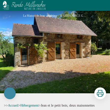
Jean et le petit bois, deux maisonnettes
La Maison de Jean - extérieur - H.SERBOURCE GOGUEL
Imprimer
>>
Accueil
>
Hébergement
>
Jean et le petit bois, deux maisonnettes