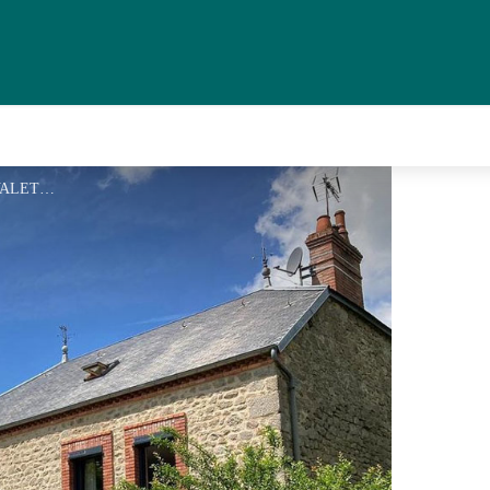
gite-maison-osia-gd1 - VALETTE