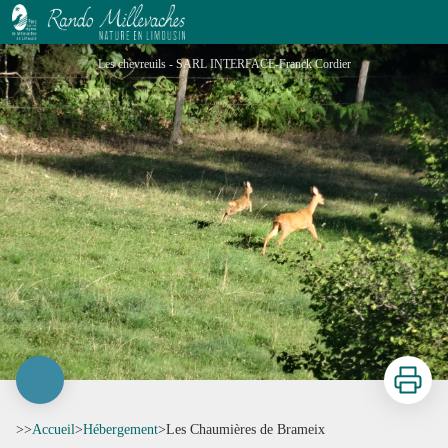
Les Chaumières de Brameix
Les chevreuils - SARL INTERFACE-Franck Cordier
Imprimer
>>
Accueil
>
Hébergement
>
Les Chaumières de Brameix