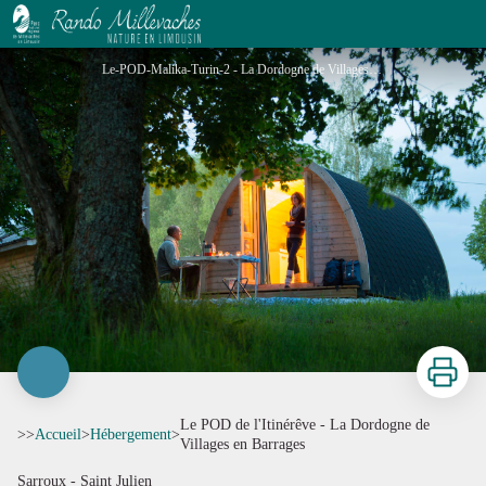
Le POD de l'Itinérêve - La Dordogne de Villages en Barrages
Le-POD-Malika-Turin-2 - La Dordogne de Villages en Barrages - Malika TURIN
Imprimer
Le POD de l'Itinérêve - La Dordogne de
>>
Accueil
>
Hébergement
>
Villages en Barrages
Sarroux - Saint Julien