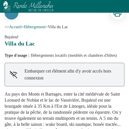
Villa du Lac
Imprimer
Voir l'image en plein écran
>>
Accueil
>
Hébergement
>
Villa du Lac
Bujaleuf
Villa du Lac
Type d'usage :
Hébergements locatifs (meublés et chambres d'hôtes)
Embarquer cet élément afin d'y avoir accès hors
connexion
Au pays des Monts et Barrages, entre la cité médiévale de Saint
Leonard de Noblat et le lac de Vassivière, Bujaleuf est une
bourgade située à 35 Km à l'Est de Limoges, idéale pour la
pratique de la pêche, de la randonnée pédestre ou équestre. On y
trouve également un terrain multisports et un tennis. A 5 mn du
gîte, à la belle saison : wake board, ski nautique, bouée tractée...