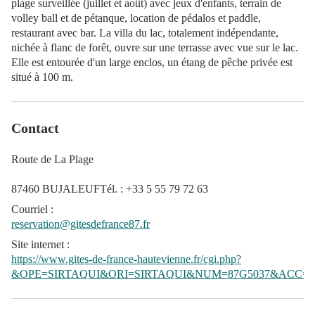
plage surveillée (juillet et août) avec jeux d'enfants, terrain de
volley ball et de pétanque, location de pédalos et paddle,
restaurant avec bar. La villa du lac, totalement indépendante,
nichée à flanc de forêt, ouvre sur une terrasse avec vue sur le lac.
Elle est entourée d'un large enclos, un étang de pêche privée est
situé à 100 m.
Contact
Route de La Plage
87460 BUJALEUFTél. : +33 5 55 79 72 63
Courriel
:
reservation@gitesdefrance87.fr
Site internet
:
https://www.gites-de-france-hautevienne.fr/cgi.php?
&OPE=SIRTAQUI&ORI=SIRTAQUI&NUM=87G5037&ACC=G