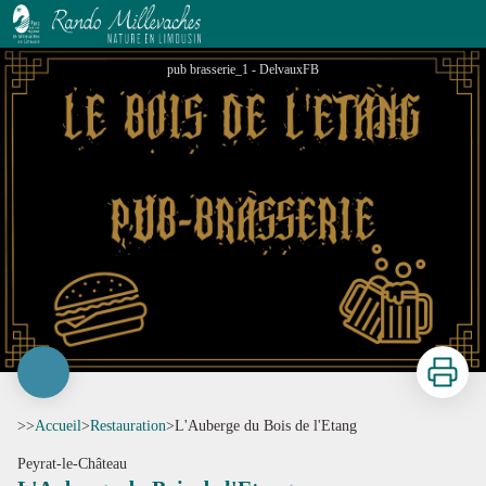
L'Auberge du Bois de l'Etang
pub brasserie_1 - DelvauxFB
Imprimer
>>
Accueil
>
Restauration
>
L'Auberge du Bois de l'Etang
Peyrat-le-Château